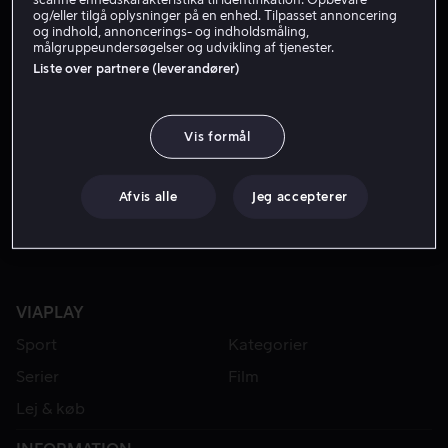
og/eller tilgå oplysninger på en enhed. Tilpasset annoncering
og indhold, annoncerings- og indholdsmåling,
målgruppeundersøgelser og udvikling af tjenester.
Liste over partnere (leverandører)
Vis formål
Fra 49 kr
Afvis alle
Jeg accepterer
VIAPLAY
Sport
Kategorier
Serier
Film
Lej & køb