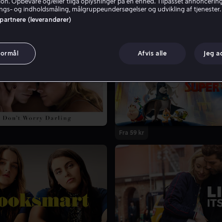
tion. Opbevare og/eller tilgå oplysninger på en enhed. Tilpasset annoncerin
gs- og indholdsmåling, målgruppeundersøgelser og udvikling af tjenester.
 partnere (leverandører)
formål
Afvis alle
Jeg a
Fra 59 kr