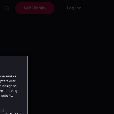
Køb Viaplay
Log ind
mpel unikke
ptere eller
 indsigelse,
re dine valg
 website.
ent
til