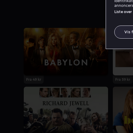
identifika
annoncerin
Liste over
Vis 
Fra 49 kr
Fra 59 kr