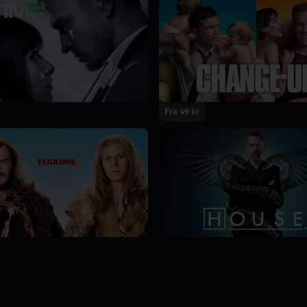
Fra 49 kr
8.7
8 Sæsoner