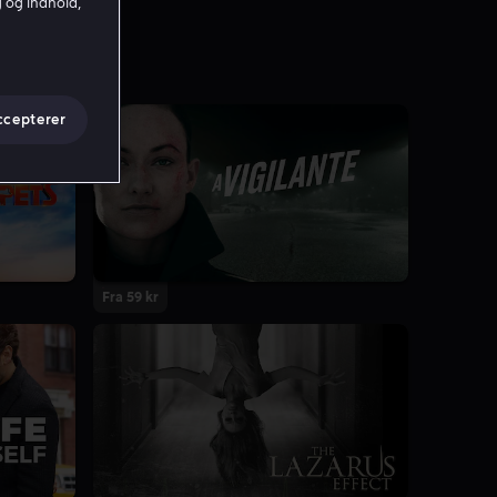
g og indhold,
ccepterer
Fra 59 kr