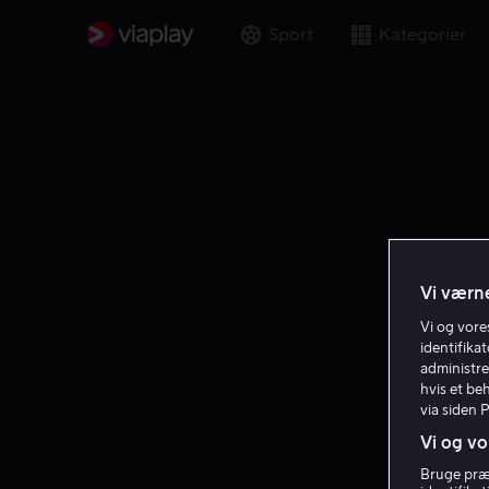
Sport
Kategorier
Vi værne
Vi og vor
identifika
administre
hvis et be
via siden 
Vi og vo
Sk
Bruge præc