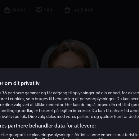
Serier
Film
Lej & køb
r om dit privatliv
es
78
partnere gemmer og får adgang til oplysninger på din enhed, for ekse
torer i cookies, som bruges til behandling af personoplysninger. Du kan acce
re dine valg ved at klikke nedenfor. Her kan du også udøve din ret til at gøre
Olivia Wilde
handlingsgrundlag er baseret på legitim interesse. Du kan til enhver tid ænd
Privatlivspolitik. Dine valg deles med vores partnere og gælder kun for dette
res partnere behandler data for at levere:
uespiller
Producer
Instruktør
Stemme
Gæst
Filmproduc
ise geografiske placeringsoplysninger. Aktivt scanne enhedskarakteristika 