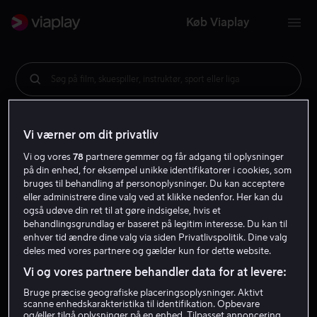
Køb Viaplay
Søg på film, skuespiller, instruktør, sport eller liga
Vi værner om dit privatliv
Vi og vores
78
partnere gemmer og får adgang til oplysninger
på din enhed, for eksempel unikke identifikatorer i cookies, som
bruges til behandling af personoplysninger. Du kan acceptere
eller administrere dine valg ved at klikke nedenfor. Her kan du
også udøve din ret til at gøre indsigelse, hvis et
behandlingsgrundlag er baseret på legitim interesse. Du kan til
enhver tid ændre dine valg via siden Privatlivspolitik. Dine valg
deles med vores partnere og gælder kun for dette website.
Vi og vores partnere behandler data for at levere:
Bruge præcise geografiske placeringsoplysninger. Aktivt
scanne enhedskarakteristika til identifikation. Opbevare
og/eller tilgå oplysninger på en enhed. Tilpasset annoncering