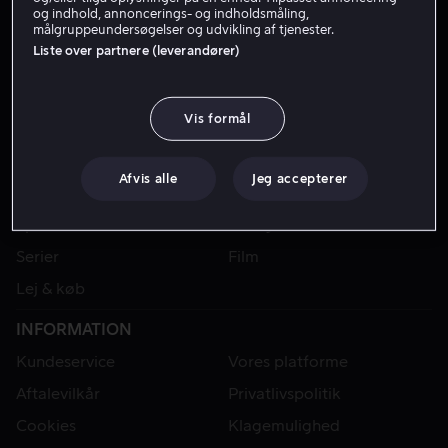
og indhold, annoncerings- og indholdsmåling,
målgruppeundersøgelser og udvikling af tjenester.
Liste over partnere (leverandører)
Vis formål
Afvis alle
Jeg accepterer
VIAPLAY
Sport
Kategorier
Serier
Film
Lej & køb
INFORMATION
Kundeservice
Vores platforme
Aftalevilkår
Privatlivspolitik
Cookies
Klagemulighed