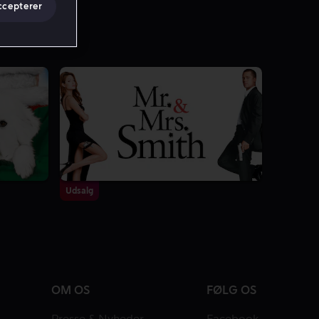
ccepterer
Udsalg
OM OS
FØLG OS