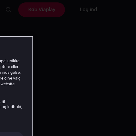
Køb Viaplay
Log ind
mpel unikke
ptere eller
 indsigelse,
re dine valg
 website.
til
g og indhold,