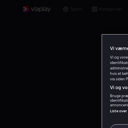
Sport
Kategorier
Vi værne
Vi og vor
identifika
administre
hvis et be
via siden 
Vi og vo
Bruge præc
identifika
annoncerin
Liste over