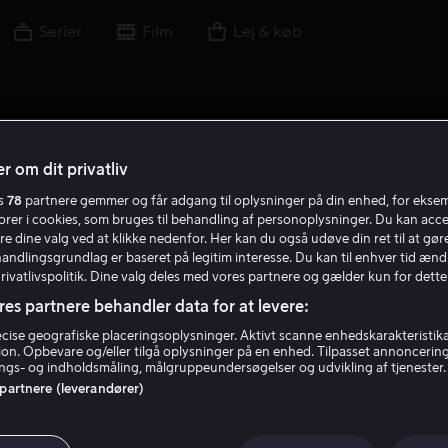
Serier
Film
Lej & køb
r om dit privatliv
es
78
partnere gemmer og får adgang til oplysninger på din enhed, for ekse
torer i cookies, som bruges til behandling af personoplysninger. Du kan acce
re dine valg ved at klikke nedenfor. Her kan du også udøve din ret til at gøre
handlingsgrundlag er baseret på legitim interesse. Du kan til enhver tid ænd
Privatlivspolitik. Dine valg deles med vores partnere og gælder kun for dette
res partnere behandler data for at levere:
ise geografiske placeringsoplysninger. Aktivt scanne enhedskarakteristika 
tion. Opbevare og/eller tilgå oplysninger på en enhed. Tilpasset annoncerin
Patrika Darbo
gs- og indholdsmåling, målgruppeundersøgelser og udvikling af tjenester.
 partnere (leverandører)
Skuespiller
Stemme
Gæst