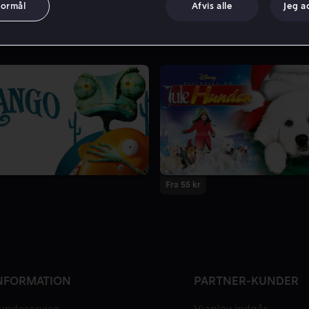
formål
Afvis alle
Jeg a
Fra 55 kr
NFORMATION
PARTNER-KUNDER