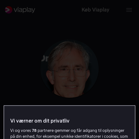
Køb Viaplay
Paul Weitz
Vi værner om dit privatliv
Producer
Instruktør
Skuespiller
Filmproducent
Vi og vores
78
partnere gemmer og får adgang til oplysninger
Forfatter
på din enhed, for eksempel unikke identifikatorer i cookies, som