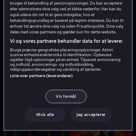
bruges til behandling af personoplysninger. Du kan acceptere
eller administrere dine valg ved at klikke nedenfor. Her kan du
også udøve din ret til at gøre indsigelse, hvis et
behandlingsgrundlag er baseret på legitim interesse. Du kan til
enhver tid ændre dine valg via siden Privatlivspolitik. Dine valg
deles med vores partnere og gælder kun for dette website.
Vi og vores partnere behandler data for at levere:
Bruge præcise geografiske placeringsoplysninger. Aktivt
scanne enhedskarakteristika til identifikation. Opbevare
og/eller tilgå oplysninger på en enhed. Tilpasset annoncering
Fra 59 kr
Fra 39 kr
og indhold, annoncerings- og indholdsmåling,
målgruppeundersøgelser og udvikling af tjenester.
Liste over partnere (leverandører)
Vis formål
Fra 39 kr
Lej 49 kr
Afvis alle
Jeg accepterer