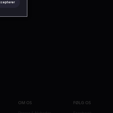
ccepterer
OM OS
FØLG OS