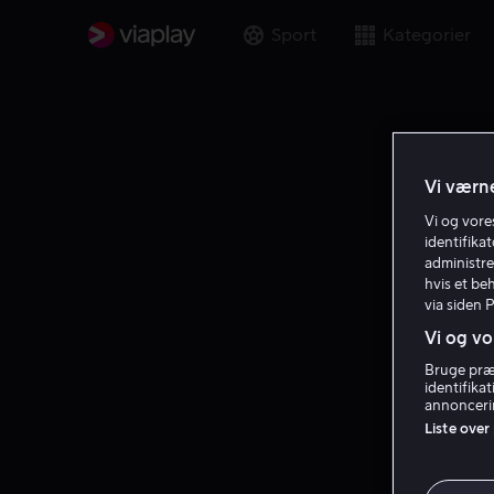
Sport
Kategorier
Vi værne
Vi og vor
identifika
administre
hvis et be
via siden 
Vi og vo
Bruge præc
identifika
annoncerin
Liste over