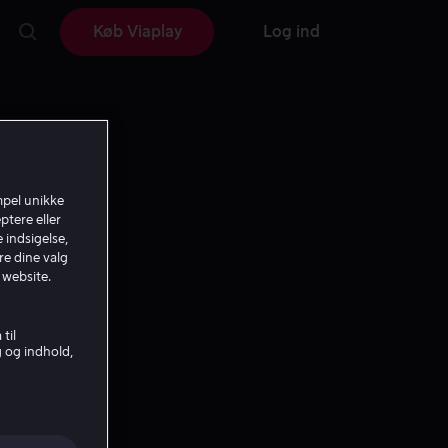
Køb Viaplay
Log ind
mpel unikke
ptere eller
 indsigelse,
re dine valg
 website.
til
g og indhold,