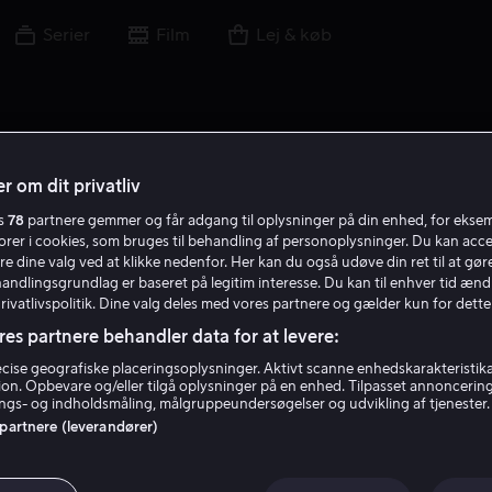
Serier
Film
Lej & køb
r om dit privatliv
es
78
partnere gemmer og får adgang til oplysninger på din enhed, for ekse
torer i cookies, som bruges til behandling af personoplysninger. Du kan acce
re dine valg ved at klikke nedenfor. Her kan du også udøve din ret til at gøre
handlingsgrundlag er baseret på legitim interesse. Du kan til enhver tid ænd
Privatlivspolitik. Dine valg deles med vores partnere og gælder kun for dette
res partnere behandler data for at levere:
ise geografiske placeringsoplysninger. Aktivt scanne enhedskarakteristika 
tion. Opbevare og/eller tilgå oplysninger på en enhed. Tilpasset annoncerin
Perry Lopez
gs- og indholdsmåling, målgruppeundersøgelser og udvikling af tjenester.
 partnere (leverandører)
Skuespiller