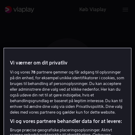
Køb Viaplay
Vi værner om dit privatliv
P S
Vi og vores
78
partnere gemmer og får adgang til oplysninger
på din enhed, for eksempel unikke identifikatorer i cookies, som
bruges til behandling af personoplysninger. Du kan acceptere
eller administrere dine valg ved at klikke nedenfor. Her kan du
også udøve din ret til at gøre indsigelse, hvis et
behandlingsgrundlag er baseret på legitim interesse. Du kan til
Peter Strickland
enhver tid ændre dine valg via siden Privatlivspolitik. Dine valg
deles med vores partnere og gælder kun for dette website.
Vi og vores partnere behandler data for at levere:
Instruktør
Bruge præcise geografiske placeringsoplysninger. Aktivt
scanne enhedskarakteristika til identifikation. Opbevare