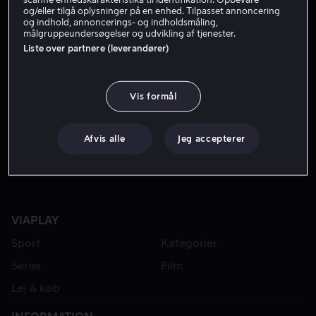
og/eller tilgå oplysninger på en enhed. Tilpasset annoncering
og indhold, annoncerings- og indholdsmåling,
målgruppeundersøgelser og udvikling af tjenester.
Liste over partnere (leverandører)
Vis formål
Fra 49 kr
Afvis alle
Jeg accepterer
VIAPLAY
Sport
Kategorier
Serier
Film
Lej & køb