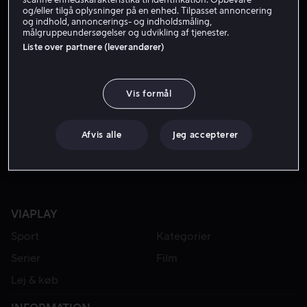
og/eller tilgå oplysninger på en enhed. Tilpasset annoncering
og indhold, annoncerings- og indholdsmåling,
målgruppeundersøgelser og udvikling af tjenester.
Liste over partnere (leverandører)
Vis formål
Fra 49 kr
Afvis alle
Jeg accepterer
VIAPLAY
Sport
Kategorier
Serier
Film
Lej & køb