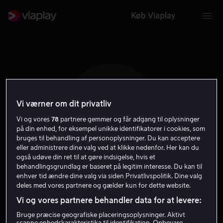
Køb Viaplay
Vi værner om dit privatliv
R J
Vi og vores
78
partnere gemmer og får adgang til oplysninger
på din enhed, for eksempel unikke identifikatorer i cookies, som
bruges til behandling af personoplysninger. Du kan acceptere
eller administrere dine valg ved at klikke nedenfor. Her kan du
også udøve din ret til at gøre indsigelse, hvis et
behandlingsgrundlag er baseret på legitim interesse. Du kan til
Raghav Juyal
enhver tid ændre dine valg via siden Privatlivspolitik. Dine valg
deles med vores partnere og gælder kun for dette website.
Vi og vores partnere behandler data for at levere:
Skuespiller
Bruge præcise geografiske placeringsoplysninger. Aktivt
scanne enhedskarakteristika til identifikation. Opbevare