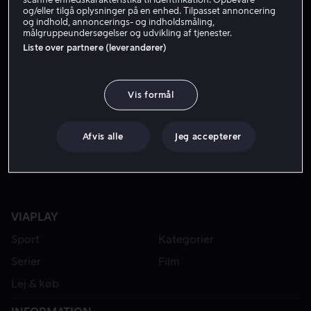
og/eller tilgå oplysninger på en enhed. Tilpasset annoncering
og indhold, annoncerings- og indholdsmåling,
målgruppeundersøgelser og udvikling af tjenester.
Liste over partnere (leverandører)
Vis formål
Fra 49 kr
Afvis alle
Jeg accepterer
VIAPLAY
Sport
Kategorier
Serier
Film
Lej & køb