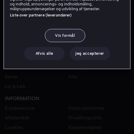
og indhold, annoncerings- og indholdsmåling,
målgruppeundersøgelser og udvikling af tjenester.
Liste over partnere (leverandører)
Vis formål
Afvis alle
Jeg accepterer
VIAPLAY
Sport
Kategorier
Serier
Film
Lej & køb
INFORMATION
Kundeservice
Vores platforme
Aftalevilkår
Privatlivspolitik
Cookies
Klagemulighed