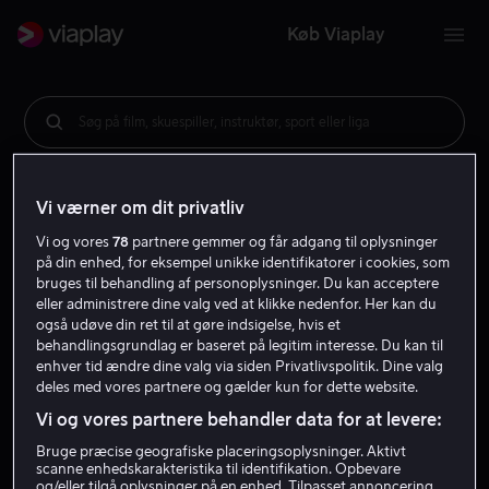
Køb Viaplay
Søg på film, skuespiller, instruktør, sport eller liga
Vi værner om dit privatliv
Vi og vores
78
partnere gemmer og får adgang til oplysninger
på din enhed, for eksempel unikke identifikatorer i cookies, som
bruges til behandling af personoplysninger. Du kan acceptere
eller administrere dine valg ved at klikke nedenfor. Her kan du
også udøve din ret til at gøre indsigelse, hvis et
behandlingsgrundlag er baseret på legitim interesse. Du kan til
enhver tid ændre dine valg via siden Privatlivspolitik. Dine valg
deles med vores partnere og gælder kun for dette website.
Vi og vores partnere behandler data for at levere:
Bruge præcise geografiske placeringsoplysninger. Aktivt
scanne enhedskarakteristika til identifikation. Opbevare
og/eller tilgå oplysninger på en enhed. Tilpasset annoncering