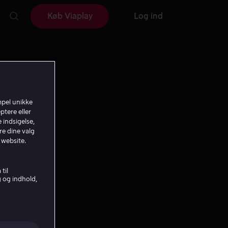
Køb Viaplay
Log ind
mpel unikke
ptere eller
 indsigelse,
re dine valg
 website.
til
g og indhold,