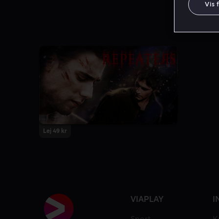
Vis 
Lej 49 kr
VIAPLAY
I