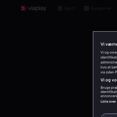
Sport
Kategorier
Vi værne
Vi og vor
identifika
administre
hvis et be
via siden 
Vi og vo
Bruge præc
identifika
annoncerin
Liste over