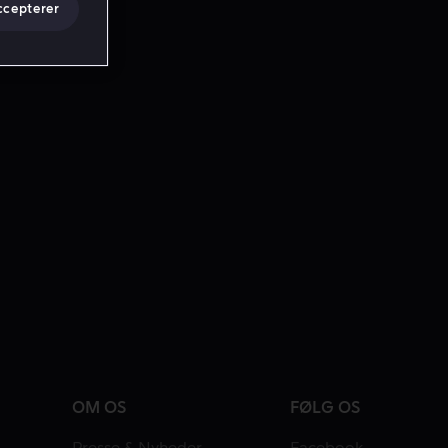
ccepterer
OM OS
FØLG OS