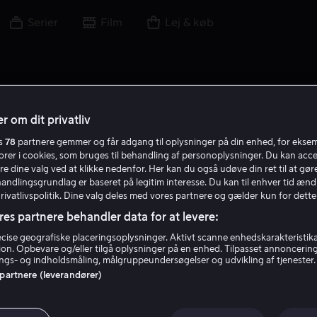
Serier
Film
Lej & køb
r om dit privatliv
es
78
partnere gemmer og får adgang til oplysninger på din enhed, for ekse
torer i cookies, som bruges til behandling af personoplysninger. Du kan acce
re dine valg ved at klikke nedenfor. Her kan du også udøve din ret til at gøre
handlingsgrundlag er baseret på legitim interesse. Du kan til enhver tid ænd
Privatlivspolitik. Dine valg deles med vores partnere og gælder kun for dette
res partnere behandler data for at levere:
ise geografiske placeringsoplysninger. Aktivt scanne enhedskarakteristika 
tion. Opbevare og/eller tilgå oplysninger på en enhed. Tilpasset annoncerin
Richard de Klerk
gs- og indholdsmåling, målgruppeundersøgelser og udvikling af tjenester.
 partnere (leverandører)
Producer
Skuespiller