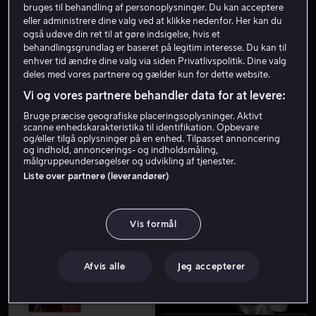
bruges til behandling af personoplysninger. Du kan acceptere
eller administrere dine valg ved at klikke nedenfor. Her kan du
også udøve din ret til at gøre indsigelse, hvis et
behandlingsgrundlag er baseret på legitim interesse. Du kan til
enhver tid ændre dine valg via siden Privatlivspolitik. Dine valg
deles med vores partnere og gælder kun for dette website.
Vi og vores partnere behandler data for at levere:
Bruge præcise geografiske placeringsoplysninger. Aktivt
Fra 55 kr
Køb 109 kr
scanne enhedskarakteristika til identifikation. Opbevare
og/eller tilgå oplysninger på en enhed. Tilpasset annoncering
og indhold, annoncerings- og indholdsmåling,
målgruppeundersøgelser og udvikling af tjenester.
Liste over partnere (leverandører)
Vis formål
Fra 55 kr
Afvis alle
Jeg accepterer