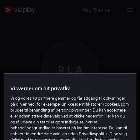
Køb Viaplay
R L A
Vi værner om dit privatliv
Vi og vores
78
partnere gemmer og får adgang til oplysninger
på din enhed, for eksempel unikke identifikatorer i cookies, som
bruges til behandling af personoplysninger. Du kan acceptere
Rikke Louise
eller administrere dine valg ved at klikke nedenfor. Her kan du
også udøve din ret til at gøre indsigelse, hvis et
Andersson
behandlingsgrundlag er baseret på legitim interesse. Du kan til
enhver tid ændre dine valg via siden Privatlivspolitik. Dine valg
deles med vores partnere og gælder kun for dette website.