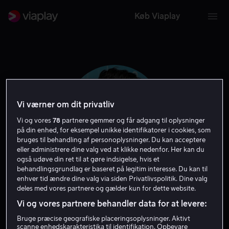
Køb Viaplay
Vi værner om dit privatliv
Vi og vores
78
partnere gemmer og får adgang til oplysninger
på din enhed, for eksempel unikke identifikatorer i cookies, som
bruges til behandling af personoplysninger. Du kan acceptere
eller administrere dine valg ved at klikke nedenfor. Her kan du
også udøve din ret til at gøre indsigelse, hvis et
behandlingsgrundlag er baseret på legitim interesse. Du kan til
enhver tid ændre dine valg via siden Privatlivspolitik. Dine valg
Rob McElhenney
deles med vores partnere og gælder kun for dette website.
Vi og vores partnere behandler data for at levere:
Skuespiller
Forfatter
Filmproducent
Gæst
Bruge præcise geografiske placeringsoplysninger. Aktivt
scanne enhedskarakteristika til identifikation. Opbevare