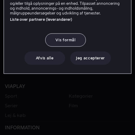
og/eller tilgå oplysninger på en enhed. Tilpasset annoncering
og indhold, annoncerings- og indholdsmåling,
målgruppeundersøgelser og udvikling af tjenester.
Liste over partnere (leverandører)
Vis formål
Afvis alle
Jeg accepterer
VIAPLAY
Sport
Kategorier
Serier
Film
Lej & køb
INFORMATION