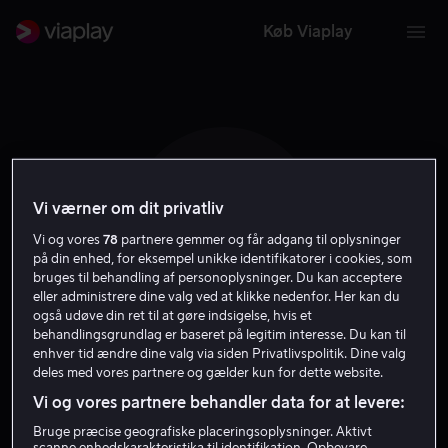
Køb Viaplay
Vi værner om dit privatliv
R C
Vi og vores
78
partnere gemmer og får adgang til oplysninger
på din enhed, for eksempel unikke identifikatorer i cookies, som
bruges til behandling af personoplysninger. Du kan acceptere
eller administrere dine valg ved at klikke nedenfor. Her kan du
også udøve din ret til at gøre indsigelse, hvis et
behandlingsgrundlag er baseret på legitim interesse. Du kan til
Robert Clarke
enhver tid ændre dine valg via siden Privatlivspolitik. Dine valg
deles med vores partnere og gælder kun for dette website.
Vi og vores partnere behandler data for at levere:
Skuespiller
Bruge præcise geografiske placeringsoplysninger. Aktivt
scanne enhedskarakteristika til identifikation. Opbevare