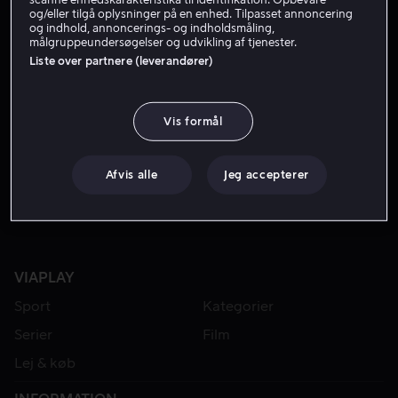
og/eller tilgå oplysninger på en enhed. Tilpasset annoncering
og indhold, annoncerings- og indholdsmåling,
målgruppeundersøgelser og udvikling af tjenester.
Liste over partnere (leverandører)
Vis formål
Fra 49 kr
Fra 49 kr
Afvis alle
Jeg accepterer
VIAPLAY
Sport
Kategorier
Serier
Film
Lej & køb