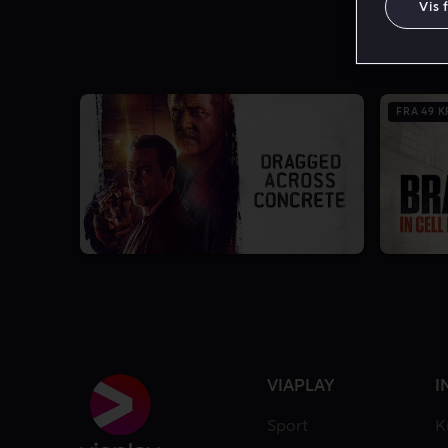
Vis 
FRA 49 K
VIAPLAY
I
Sport
K