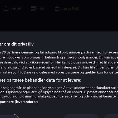
Serier
Film
Lej & køb
r om dit privatliv
es
78
partnere gemmer og får adgang til oplysninger på din enhed, for ekse
torer i cookies, som bruges til behandling af personoplysninger. Du kan acce
re dine valg ved at klikke nedenfor. Her kan du også udøve din ret til at gøre
handlingsgrundlag er baseret på legitim interesse. Du kan til enhver tid ænd
Privatlivspolitik. Dine valg deles med vores partnere og gælder kun for dette
res partnere behandler data for at levere:
ise geografiske placeringsoplysninger. Aktivt scanne enhedskarakteristika 
tion. Opbevare og/eller tilgå oplysninger på en enhed. Tilpasset annoncerin
S. Craig Zahler
gs- og indholdsmåling, målgruppeundersøgelser og udvikling af tjenester.
 partnere (leverandører)
Instruktør