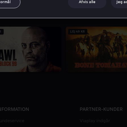
formål
Afvis alle
Jeg a
R
LEJ 49 KR
NFORMATION
PARTNER-KUNDER
undeservice
Viaplay indgår