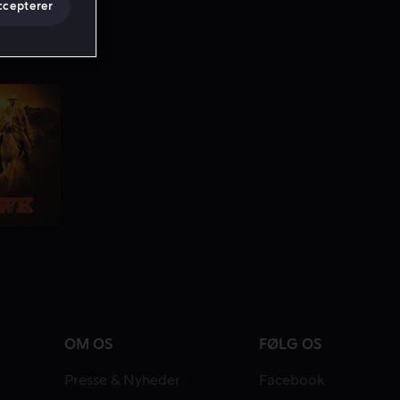
ccepterer
OM OS
FØLG OS
Presse & Nyheder
Facebook