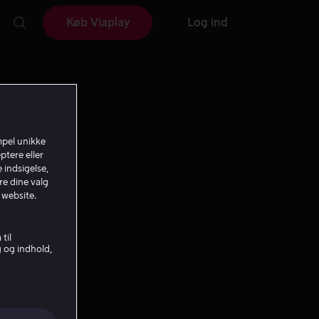
Køb Viaplay
Log ind
mpel unikke
ptere eller
 indsigelse,
re dine valg
 website.
til
g og indhold,