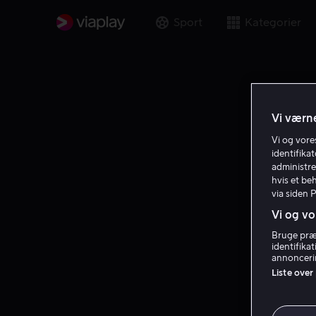
Sport
Kategorier
Vi værne
Vi og vor
identifika
administre
hvis et be
via siden 
Vi og vo
Bruge præc
identifika
annoncerin
Liste over