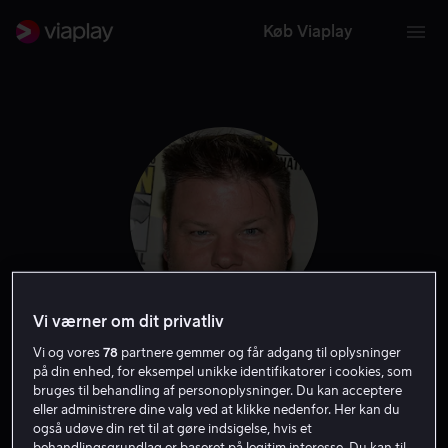
Køb Viaplay
Vi værner om dit privatliv
Vi og vores
78
partnere gemmer og får adgang til oplysninger
Sean O'Reilly (I)
på din enhed, for eksempel unikke identifikatorer i cookies, som
bruges til behandling af personoplysninger. Du kan acceptere
Filmproducent
Producer
Instruktør
Stemme
eller administrere dine valg ved at klikke nedenfor. Her kan du
også udøve din ret til at gøre indsigelse, hvis et
behandlingsgrundlag er baseret på legitim interesse. Du kan til