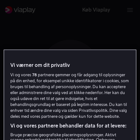
Køb Viaplay
Vi værner om dit privatliv
S Y
Vi og vores
78
partnere gemmer og får adgang til oplysninger
på din enhed, for eksempel unikke identifikatorer i cookies, som
bruges til behandling af personoplysninger. Du kan acceptere
eller administrere dine valg ved at klikke nedenfor. Her kan du
også udøve din ret til at gøre indsigelse, hvis et
behandlingsgrundlag er baseret på legitim interesse. Du kan til
Seung-Min Yim
enhver tid ændre dine valg via siden Privatlivspolitik. Dine valg
deles med vores partnere og gælder kun for dette website.
Vi og vores partnere behandler data for at levere:
Skuespiller
Bruge præcise geografiske placeringsoplysninger. Aktivt
scanne enhedskarakteristika til identifikation. Opbevare