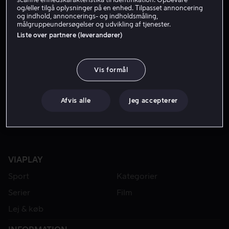
og/eller tilgå oplysninger på en enhed. Tilpasset annoncering
og indhold, annoncerings- og indholdsmåling,
målgruppeundersøgelser og udvikling af tjenester.
Liste over partnere (leverandører)
Vis formål
Fra 59 kr
Afvis alle
Jeg accepterer
VIAPLAY
Sport
Kategorier
Serier
Film
Lej & køb