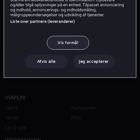
og/eller tilgå oplysninger på en enhed. Tilpasset annoncering
og indhold, annoncerings- og indholdsmåling,
målgruppeundersøgelser og udvikling af tjenester.
Liste over partnere (leverandører)
Vis formål
Lej 49 kr
Afvis alle
Jeg accepterer
VIAPLAY
Sport
Kategorier
Serier
Film
Lej & køb