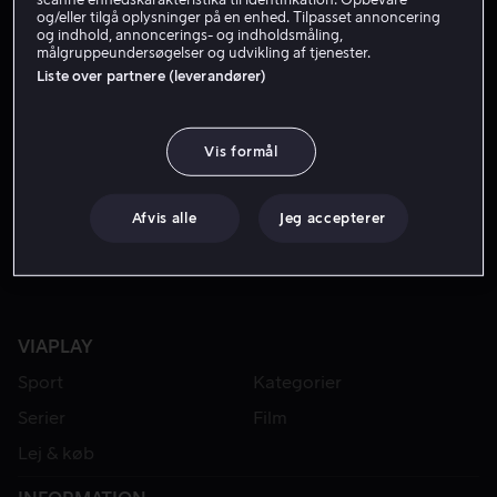
og/eller tilgå oplysninger på en enhed. Tilpasset annoncering
og indhold, annoncerings- og indholdsmåling,
målgruppeundersøgelser og udvikling af tjenester.
Liste over partnere (leverandører)
Vis formål
Fra 55 kr
Fra 49 kr
Afvis alle
Jeg accepterer
VIAPLAY
Sport
Kategorier
Serier
Film
Lej & køb