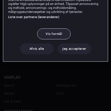
og/eller tilgå oplysninger på en enhed. Tilpasset annoncering
og indhold, annoncerings- og indholdsmåling,
målgruppeundersøgelser og udvikling af tjenester.
Liste over partnere (leverandører)
Vis formål
Fra 59 kr
Afvis alle
Jeg accepterer
VIAPLAY
Sport
Kategorier
Serier
Film
Lej & køb