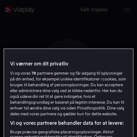
Køb Viaplay
Vi værner om dit privatliv
S S
Vi og vores
78
partnere gemmer og får adgang til oplysninger
på din enhed, for eksempel unikke identifikatorer i cookies, som
bruges til behandling af personoplysninger. Du kan acceptere
eller administrere dine valg ved at klikke nedenfor. Her kan du
også udøve din ret til at gøre indsigelse, hvis et
behandlingsgrundlag er baseret på legitim interesse. Du kan til
Sorosh Sadat
enhver tid ændre dine valg via siden Privatlivspolitik. Dine valg
deles med vores partnere og gælder kun for dette website.
Vi og vores partnere behandler data for at levere:
Skuespiller
Bruge præcise geografiske placeringsoplysninger. Aktivt
scanne enhedskarakteristika til identifikation. Opbevare