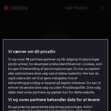
Køb Viaplay
Vi værner om dit privatliv
S F
Vi og vores
78
partnere gemmer og får adgang til oplysninger
på din enhed, for eksempel unikke identifikatorer i cookies, som
bruges til behandling af personoplysninger. Du kan acceptere
eller administrere dine valg ved at klikke nedenfor. Her kan du
også udøve din ret til at gøre indsigelse, hvis et
behandlingsgrundlag er baseret på legitim interesse. Du kan til
Stefen Fangmeier
enhver tid ændre dine valg via siden Privatlivspolitik. Dine valg
deles med vores partnere og gælder kun for dette website.
Vi og vores partnere behandler data for at levere:
Instruktør
Bruge præcise geografiske placeringsoplysninger. Aktivt
scanne enhedskarakteristika til identifikation. Opbevare