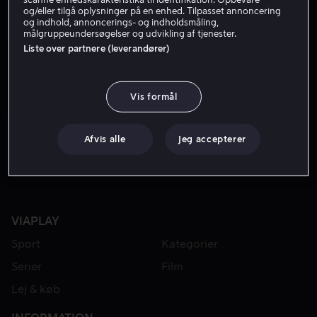
og/eller tilgå oplysninger på en enhed. Tilpasset annoncering
og indhold, annoncerings- og indholdsmåling,
målgruppeundersøgelser og udvikling af tjenester.
Liste over partnere (leverandører)
Vis formål
Fra 49 kr
Afvis alle
Jeg accepterer
VIAPLAY
Sport
Kategorier
Serier
Film
Lej & køb