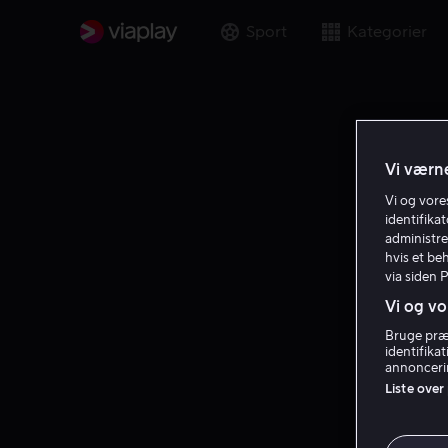
Sport
Kategorier
Vi værne
Vi og vor
identifika
administre
hvis et be
via siden 
Vi og vo
Bruge præc
identifika
annoncerin
Liste over