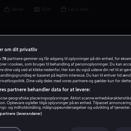
Serier
Film
Lej & køb
r om dit privatliv
es
78
partnere gemmer og får adgang til oplysninger på din enhed, for ekse
S B
torer i cookies, som bruges til behandling af personoplysninger. Du kan acce
re dine valg ved at klikke nedenfor. Her kan du også udøve din ret til at gøre
handlingsgrundlag er baseret på legitim interesse. Du kan til enhver tid ænd
Privatlivspolitik. Dine valg deles med vores partnere og gælder kun for dette
res partnere behandler data for at levere:
ise geografiske placeringsoplysninger. Aktivt scanne enhedskarakteristika 
tion. Opbevare og/eller tilgå oplysninger på en enhed. Tilpasset annoncerin
Steve Boles
gs- og indholdsmåling, målgruppeundersøgelser og udvikling af tjenester.
 partnere (leverandører)
Skuespiller