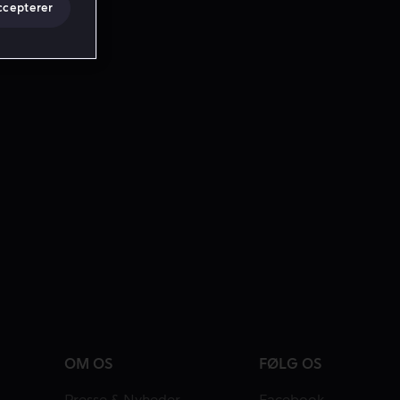
ccepterer
OM OS
FØLG OS