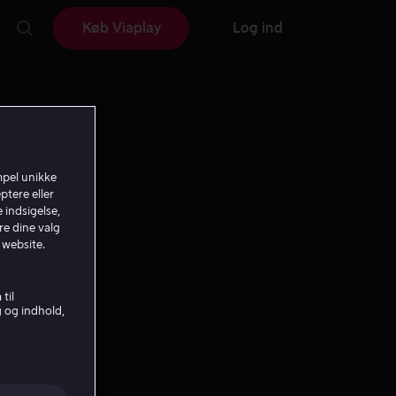
Køb Viaplay
Log ind
mpel unikke
ptere eller
 indsigelse,
re dine valg
 website.
til
g og indhold,