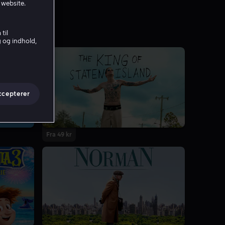
 website.
til
g og indhold,
ccepterer
Fra 49 kr