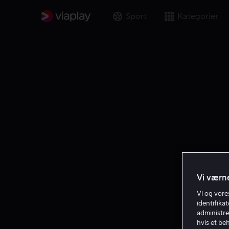
Sport
Kategorier
Vi værne
Vi og vor
identifika
administre
hvis et be