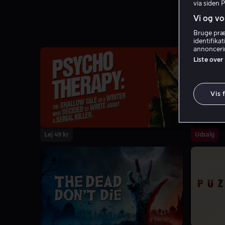
via siden 
Vi og vo
Bruge præc
identifika
annoncerin
Liste over
Vis 
Lej 49 kr
Udsalg