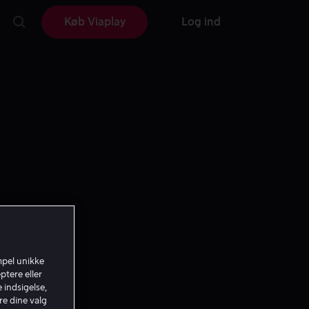
Køb Viaplay
Log ind
mpel unikke
ptere eller
 indsigelse,
re dine valg