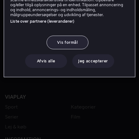
og/eller tilgå oplysninger på en enhed. Tilpasset annoncering
og indhold, annoncerings- og indholdsmåling,
målgruppeundersøgelser og udvikling af tjenester.
Liste over partnere (leverandører)
Vis formål
Fra 49 kr
Afvis alle
Jeg accepterer
VIAPLAY
Sport
Kategorier
Serier
Film
Lej & køb