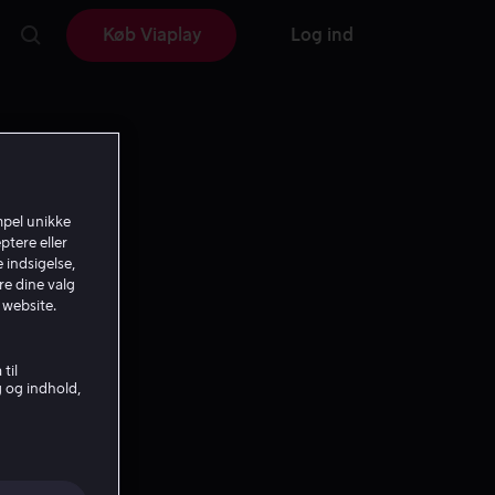
Køb Viaplay
Log ind
mpel unikke
ptere eller
 indsigelse,
re dine valg
 website.
til
g og indhold,