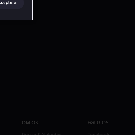
ccepterer
OM OS
FØLG OS