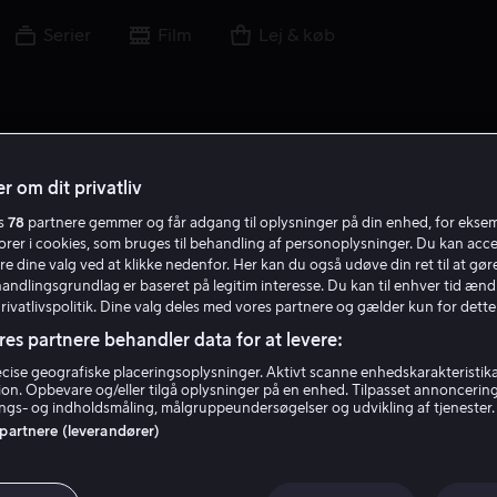
Serier
Film
Lej & køb
r om dit privatliv
es
78
partnere gemmer og får adgang til oplysninger på din enhed, for ekse
S S
torer i cookies, som bruges til behandling af personoplysninger. Du kan acce
re dine valg ved at klikke nedenfor. Her kan du også udøve din ret til at gøre
handlingsgrundlag er baseret på legitim interesse. Du kan til enhver tid ænd
Privatlivspolitik. Dine valg deles med vores partnere og gælder kun for dette
res partnere behandler data for at levere:
ise geografiske placeringsoplysninger. Aktivt scanne enhedskarakteristika 
tion. Opbevare og/eller tilgå oplysninger på en enhed. Tilpasset annoncerin
Stig Svendsen
gs- og indholdsmåling, målgruppeundersøgelser og udvikling af tjenester.
 partnere (leverandører)
Forfatter
Instruktør