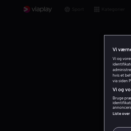
Sport
Kategorier
Vi værne
Vi og vor
identifika
administre
hvis et be
via siden 
Vi og vo
Bruge præc
identifika
annoncerin
Liste over