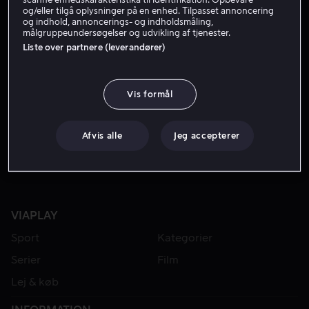
og/eller tilgå oplysninger på en enhed. Tilpasset annoncering
og indhold, annoncerings- og indholdsmåling,
målgruppeundersøgelser og udvikling af tjenester.
Liste over partnere (leverandører)
Vis formål
Lej 49 kr
Afvis alle
Jeg accepterer
VIAPLAY
Sport
Kategorier
Serier
Film
Lej & køb