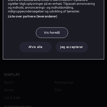
og/eller tilgå oplysninger på en enhed. Tilpasset annoncering
og indhold, annoncerings- og indholdsmåling,
målgruppeundersøgelser og udvikling af tjenester.
Liste over partnere (leverandører)
Vis formål
Køb 139 kr
Afvis alle
Jeg accepterer
VIAPLAY
Sport
Kategorier
Serier
Film
Lej & køb