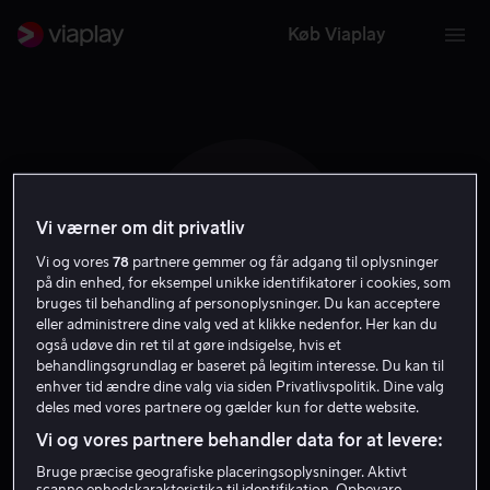
Køb Viaplay
Vi værner om dit privatliv
T Y
Vi og vores
78
partnere gemmer og får adgang til oplysninger
på din enhed, for eksempel unikke identifikatorer i cookies, som
bruges til behandling af personoplysninger. Du kan acceptere
eller administrere dine valg ved at klikke nedenfor. Her kan du
også udøve din ret til at gøre indsigelse, hvis et
behandlingsgrundlag er baseret på legitim interesse. Du kan til
Tatsuya Yoshihara
enhver tid ændre dine valg via siden Privatlivspolitik. Dine valg
deles med vores partnere og gælder kun for dette website.
Vi og vores partnere behandler data for at levere:
Instruktør
Bruge præcise geografiske placeringsoplysninger. Aktivt
scanne enhedskarakteristika til identifikation. Opbevare