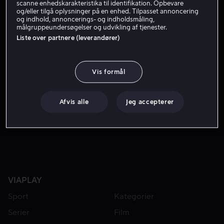
scanne enhedskarakteristika til identifikation. Opbevare
Skuespiller
og/eller tilgå oplysninger på en enhed. Tilpasset annoncering
og indhold, annoncerings- og indholdsmåling,
målgruppeundersøgelser og udvikling af tjenester.
Liste over partnere (leverandører)
Vis formål
Afvis alle
Jeg accepterer
Fra 49 kr
VIAPLAY
Sport
Kategorier
Serier
Film