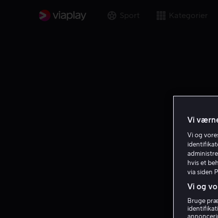
Sport
Kategorier
Vi værne
Vi og vor
identifika
administre
hvis et be
via siden 
Vi og vo
Bruge præc
identifika
annoncerin