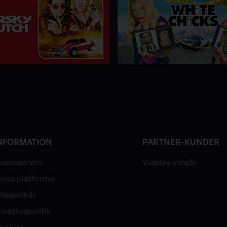
NFORMATION
PARTNER-KUNDER
undeservice
Viaplay indgår
ores platforme
ftalevilkår
rivatlivspolitik