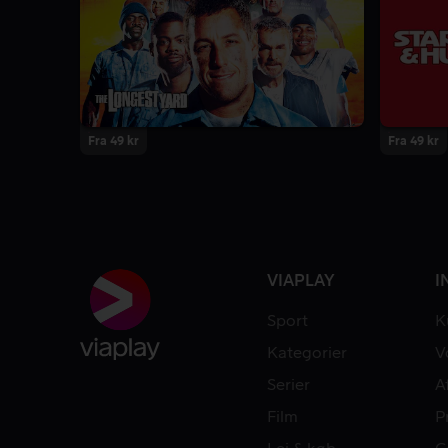
Fra 49 kr
Fra 49 kr
VIAPLAY
I
Sport
K
Kategorier
V
Serier
A
Film
P