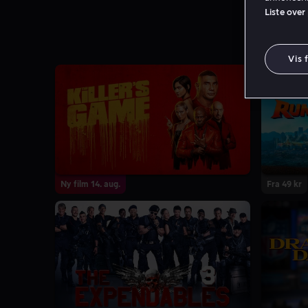
Liste over
Vis 
Ny film 14. aug.
Fra 49 kr