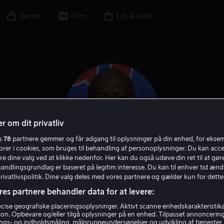
Serier
Film
Lej & køb
r om dit privatliv
es
78
partnere gemmer og får adgang til oplysninger på din enhed, for ekse
torer i cookies, som bruges til behandling af personoplysninger. Du kan acce
re dine valg ved at klikke nedenfor. Her kan du også udøve din ret til at gøre
handlingsgrundlag er baseret på legitim interesse. Du kan til enhver tid ænd
Terry Crews
Privatlivspolitik. Dine valg deles med vores partnere og gælder kun for dette
res partnere behandler data for at levere:
Skuespiller
Stemme
Gæst
ise geografiske placeringsoplysninger. Aktivt scanne enhedskarakteristika 
tion. Opbevare og/eller tilgå oplysninger på en enhed. Tilpasset annoncerin
gs- og indholdsmåling, målgruppeundersøgelser og udvikling af tjenester.