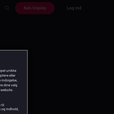
Køb Viaplay
Log ind
mpel unikke
ptere eller
 indsigelse,
re dine valg
 website.
til
g og indhold,