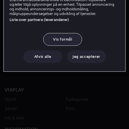
og/eller tilgå oplysninger på en enhed. Tilpasset annoncering
og indhold, annoncerings- og indholdsmåling,
målgruppeundersøgelser og udvikling af tjenester.
Liste over partnere (leverandører)
Vis formål
Fra 49 kr
Afvis alle
Jeg accepterer
VIAPLAY
Sport
Kategorier
Serier
Film
Lej & køb