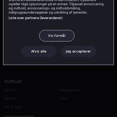
og/eller tilgå oplysninger på en enhed. Tilpasset annoncering
og indhold, annoncerings- og indholdsmåling,
målgruppeundersøgelser og udvikling af tjenester.
Liste over partnere (leverandører)
Vis formål
Fra 49 kr
Afvis alle
Jeg accepterer
VIAPLAY
Sport
Kategorier
Serier
Film
Lej & køb