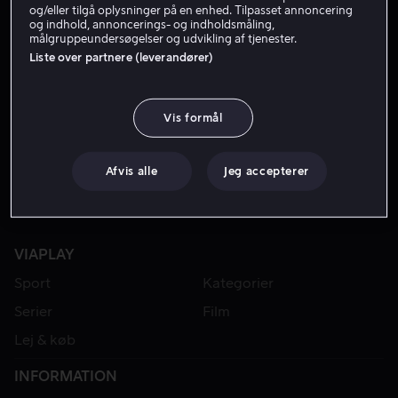
og/eller tilgå oplysninger på en enhed. Tilpasset annoncering
og indhold, annoncerings- og indholdsmåling,
målgruppeundersøgelser og udvikling af tjenester.
Liste over partnere (leverandører)
Vis formål
Afvis alle
Jeg accepterer
VIAPLAY
Sport
Kategorier
Serier
Film
Lej & køb
INFORMATION