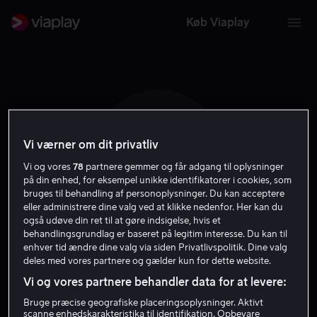
Køb Viaplay
Vi værner om dit privatliv
T E N
Vi og vores
78
partnere gemmer og får adgang til oplysninger
på din enhed, for eksempel unikke identifikatorer i cookies, som
bruges til behandling af personoplysninger. Du kan acceptere
eller administrere dine valg ved at klikke nedenfor. Her kan du
også udøve din ret til at gøre indsigelse, hvis et
behandlingsgrundlag er baseret på legitim interesse. Du kan til
enhver tid ændre dine valg via siden Privatlivspolitik. Dine valg
Tobias Edlev Nielsen
deles med vores partnere og gælder kun for dette website.
Vi og vores partnere behandler data for at levere:
Vært
Bruge præcise geografiske placeringsoplysninger. Aktivt
scanne enhedskarakteristika til identifikation. Opbevare