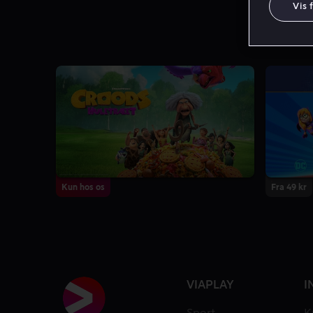
Vis 
6.8
2 Sæsoner
Kun hos os
Fra 49 kr
VIAPLAY
I