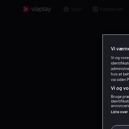
Sport
Kategorier
Vi værne
Vi og vor
identifika
administre
hvis et be
via siden 
Vi og vo
Bruge præc
identifika
annoncerin
Liste over