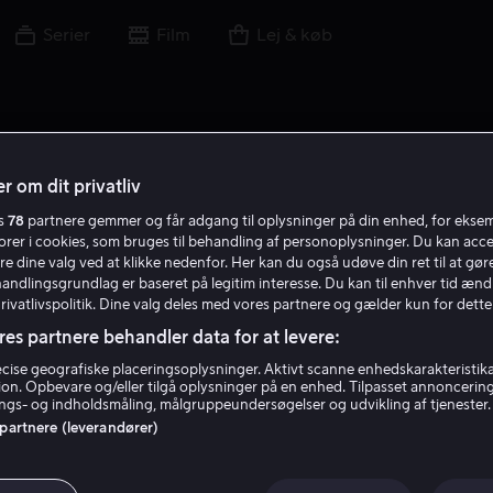
Serier
Film
Lej & køb
r om dit privatliv
es
78
partnere gemmer og får adgang til oplysninger på din enhed, for ekse
T G
torer i cookies, som bruges til behandling af personoplysninger. Du kan acce
re dine valg ved at klikke nedenfor. Her kan du også udøve din ret til at gøre
handlingsgrundlag er baseret på legitim interesse. Du kan til enhver tid ænd
Privatlivspolitik. Dine valg deles med vores partnere og gælder kun for dette
res partnere behandler data for at levere:
ise geografiske placeringsoplysninger. Aktivt scanne enhedskarakteristika 
tion. Opbevare og/eller tilgå oplysninger på en enhed. Tilpasset annoncerin
Todd Grimes
gs- og indholdsmåling, målgruppeundersøgelser og udvikling af tjenester.
 partnere (leverandører)
Filmproducent
Instruktør