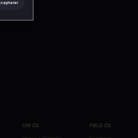
ccepterer
OM OS
FØLG OS