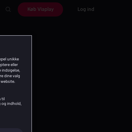
Køb Viaplay
Log ind
mpel unikke
ptere eller
 indsigelse,
re dine valg
 website.
til
g og indhold,