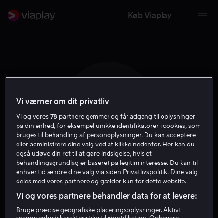
Køb Viaplay
Vi værner om dit privatliv
T H
Vi og vores
78
partnere gemmer og får adgang til oplysninger
på din enhed, for eksempel unikke identifikatorer i cookies, som
bruges til behandling af personoplysninger. Du kan acceptere
eller administrere dine valg ved at klikke nedenfor. Her kan du
også udøve din ret til at gøre indsigelse, hvis et
behandlingsgrundlag er baseret på legitim interesse. Du kan til
Tom Hodges
enhver tid ændre dine valg via siden Privatlivspolitik. Dine valg
deles med vores partnere og gælder kun for dette website.
Vi og vores partnere behandler data for at levere:
Skuespiller
Bruge præcise geografiske placeringsoplysninger. Aktivt
scanne enhedskarakteristika til identifikation. Opbevare