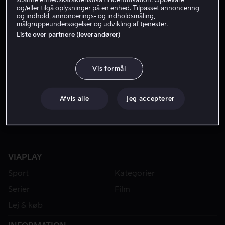
og/eller tilgå oplysninger på en enhed. Tilpasset annoncering
og indhold, annoncerings- og indholdsmåling,
målgruppeundersøgelser og udvikling af tjenester.
Liste over partnere (leverandører)
Vis formål
Fra 49 kr
Afvis alle
Jeg accepterer
VIAPLAY
Sport
Kategorier
Serier
Film
Lej & køb