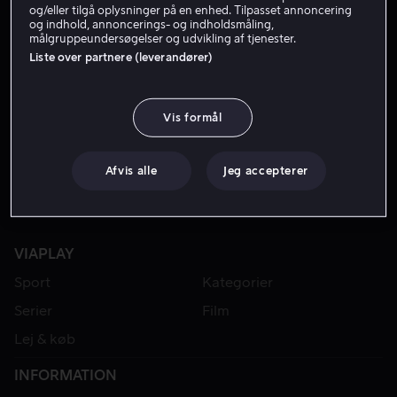
og/eller tilgå oplysninger på en enhed. Tilpasset annoncering
og indhold, annoncerings- og indholdsmåling,
målgruppeundersøgelser og udvikling af tjenester.
FRA 55 KR
Liste over partnere (leverandører)
Vis formål
Afvis alle
Jeg accepterer
VIAPLAY
Sport
Kategorier
Serier
Film
Lej & køb
INFORMATION