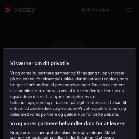
Køb Viaplay
Vi værner om dit privatliv
T W
Vi og vores
78
partnere gemmer og får adgang til oplysninger
på din enhed, for eksempel unikke identifikatorer i cookies, som
bruges til behandling af personoplysninger. Du kan acceptere
eller administrere dine valg ved at klikke nedenfor. Her kan du
også udøve din ret til at gøre indsigelse, hvis et
behandlingsgrundlag er baseret på legitim interesse. Du kan til
enhver tid ændre dine valg via siden Privatlivspolitik. Dine valg
Tom Wheatley
deles med vores partnere og gælder kun for dette website.
Vi og vores partnere behandler data for at levere:
Stemme
Bruge præcise geografiske placeringsoplysninger. Aktivt
scanne enhedskarakteristika til identifikation. Opbevare