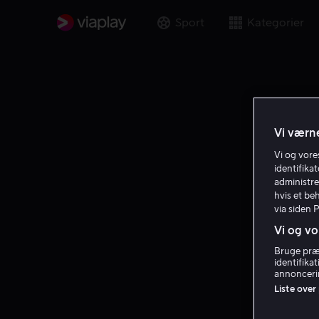
Sport
Kategorier
Vi værne
Vi og vor
identifika
administre
hvis et be
via siden 
Vi og vo
Bruge præc
identifika
annoncerin
Liste over