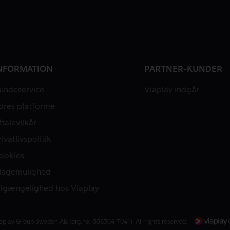
NFORMATION
PARTNER-KUNDER
undeservice
Viaplay indgår
ores platforme
ftalevilkår
rivatlivspolitik
ookies
lagemulighed
ilgængelighed hos Viaplay
aplay Group Sweden AB (org.no: 556304-7041). All rights reserved.