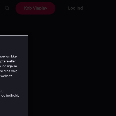
Køb Viaplay
Log ind
mpel unikke
ptere eller
 indsigelse,
re dine valg
 website.
til
g og indhold,