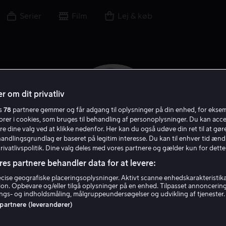
Serier
Film
Lej & køb
r om dit privatliv
es
78
partnere gemmer og får adgang til oplysninger på din enhed, for ekse
torer i cookies, som bruges til behandling af personoplysninger. Du kan acce
re dine valg ved at klikke nedenfor. Her kan du også udøve din ret til at gøre
handlingsgrundlag er baseret på legitim interesse. Du kan til enhver tid ænd
Privatlivspolitik. Dine valg deles med vores partnere og gælder kun for dette
res partnere behandler data for at levere:
Tomas Bolme
ise geografiske placeringsoplysninger. Aktivt scanne enhedskarakteristika 
tion. Opbevare og/eller tilgå oplysninger på en enhed. Tilpasset annoncerin
gs- og indholdsmåling, målgruppeundersøgelser og udvikling af tjenester.
 partnere (leverandører)
Oplæser
Stemme
Skuespiller