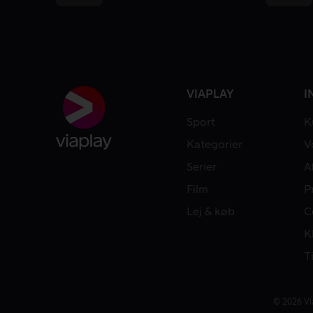
VIAPLAY
I
Sport
K
Kategorier
V
Serier
A
Film
P
Lej & køb
C
K
T
© 2026 Vi