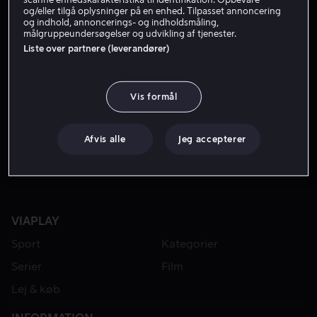
og/eller tilgå oplysninger på en enhed. Tilpasset annoncering
og indhold, annoncerings- og indholdsmåling,
målgruppeundersøgelser og udvikling af tjenester.
Liste over partnere (leverandører)
Vis formål
Fra 39 kr
Fra 49 kr
Afvis alle
Jeg accepterer
VIAPLAY
Sport
Kategorier
Serier
Film
Lej & køb