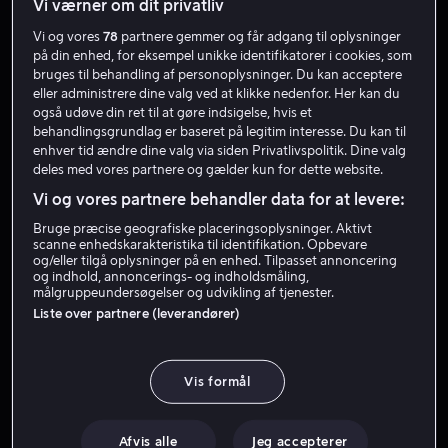
Vi værner om dit privatliv
Vi og vores
78
partnere gemmer og får adgang til oplysninger
på din enhed, for eksempel unikke identifikatorer i cookies, som
bruges til behandling af personoplysninger. Du kan acceptere
eller administrere dine valg ved at klikke nedenfor. Her kan du
også udøve din ret til at gøre indsigelse, hvis et
behandlingsgrundlag er baseret på legitim interesse. Du kan til
enhver tid ændre dine valg via siden Privatlivspolitik. Dine valg
deles med vores partnere og gælder kun for dette website.
Fra 49 kr
Fra 49 kr
Vi og vores partnere behandler data for at levere:
Bruge præcise geografiske placeringsoplysninger. Aktivt
scanne enhedskarakteristika til identifikation. Opbevare
og/eller tilgå oplysninger på en enhed. Tilpasset annoncering
og indhold, annoncerings- og indholdsmåling,
målgruppeundersøgelser og udvikling af tjenester.
Liste over partnere (leverandører)
Fra 49 kr
Fra 49 kr
Vis formål
Afvis alle
Jeg accepterer