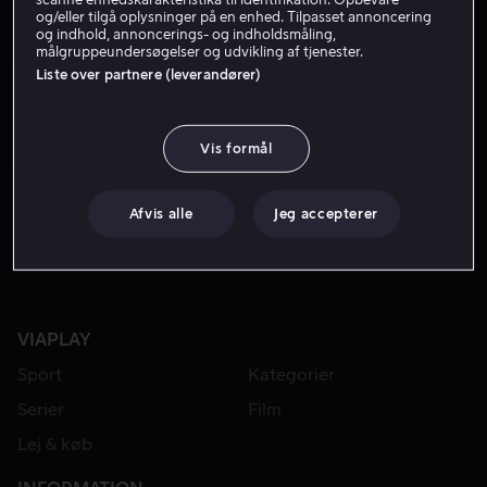
og/eller tilgå oplysninger på en enhed. Tilpasset annoncering
og indhold, annoncerings- og indholdsmåling,
målgruppeundersøgelser og udvikling af tjenester.
Liste over partnere (leverandører)
Vis formål
Fra 39 kr
Afvis alle
Jeg accepterer
VIAPLAY
Sport
Kategorier
Serier
Film
Lej & køb