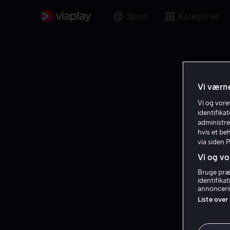
Sport
Kategorier
Vi værne
Vi og vor
identifika
administre
hvis et be
via siden 
Vi og vo
Bruge præc
identifika
annoncerin
Liste over