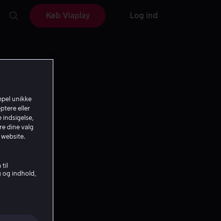
Køb Viaplay
Log ind
mpel unikke
ptere eller
 indsigelse,
re dine valg
 website.
til
g og indhold,