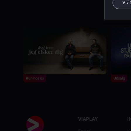
Vis 
Kun hos os
Udsalg
VIAPLAY
I