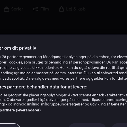
Serier
Film
Lej & køb
r om dit privatliv
es
78
partnere gemmer og får adgang til oplysninger på din enhed, for ekse
torer i cookies, som bruges til behandling af personoplysninger. Du kan acce
re dine valg ved at klikke nedenfor. Her kan du også udøve din ret til at gøre
handlingsgrundlag er baseret på legitim interesse. Du kan til enhver tid ænd
Privatlivspolitik. Dine valg deles med vores partnere og gælder kun for dette
res partnere behandler data for at levere:
ise geografiske placeringsoplysninger. Aktivt scanne enhedskarakteristika 
tion. Opbevare og/eller tilgå oplysninger på en enhed. Tilpasset annoncerin
Vicki Berlin
gs- og indholdsmåling, målgruppeundersøgelser og udvikling af tjenester.
 partnere (leverandører)
Skuespiller