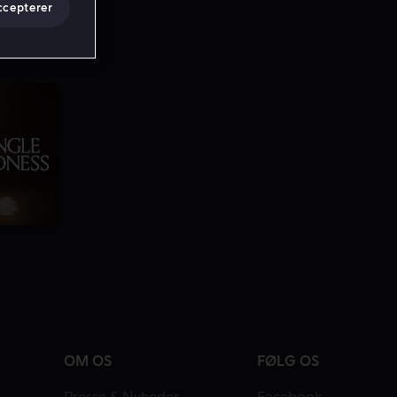
ccepterer
OM OS
FØLG OS