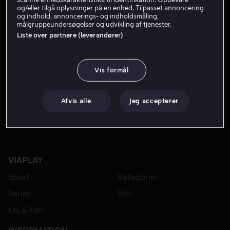
og/eller tilgå oplysninger på en enhed. Tilpasset annoncering
og indhold, annoncerings- og indholdsmåling,
målgruppeundersøgelser og udvikling af tjenester.
Liste over partnere (leverandører)
Vis formål
Fra 49 kr
Afvis alle
Jeg accepterer
VIAPLAY
Sport
Kategorier
Serier
Film
Lej & køb