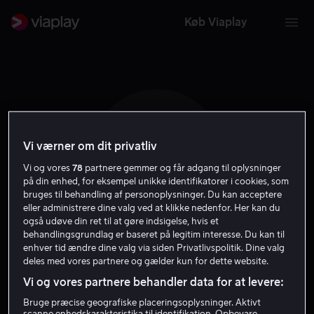
Køb Viaplay
Vi værner om dit privatliv
W L
Vi og vores
78
partnere gemmer og får adgang til oplysninger
på din enhed, for eksempel unikke identifikatorer i cookies, som
bruges til behandling af personoplysninger. Du kan acceptere
eller administrere dine valg ved at klikke nedenfor. Her kan du
også udøve din ret til at gøre indsigelse, hvis et
behandlingsgrundlag er baseret på legitim interesse. Du kan til
Wai Lam
enhver tid ændre dine valg via siden Privatlivspolitik. Dine valg
deles med vores partnere og gælder kun for dette website.
Vi og vores partnere behandler data for at levere:
Skuespiller
Bruge præcise geografiske placeringsoplysninger. Aktivt
scanne enhedskarakteristika til identifikation. Opbevare