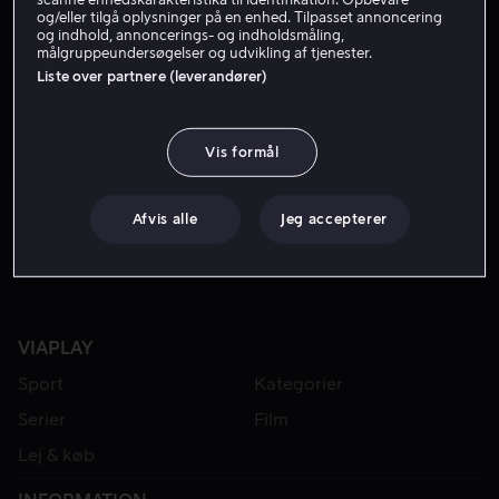
og/eller tilgå oplysninger på en enhed. Tilpasset annoncering
og indhold, annoncerings- og indholdsmåling,
målgruppeundersøgelser og udvikling af tjenester.
Liste over partnere (leverandører)
Vis formål
Fra 59 kr
Lej 49 kr
Afvis alle
Jeg accepterer
VIAPLAY
Sport
Kategorier
Serier
Film
Lej & køb