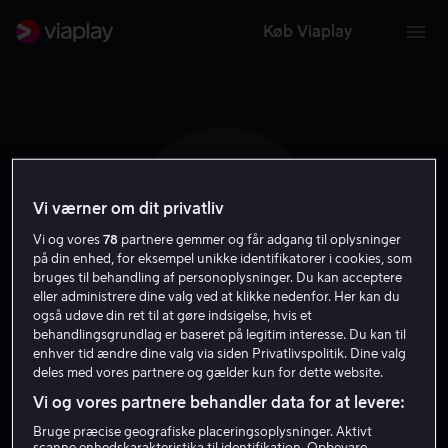
Køb Viaplay
Vi værner om dit privatliv
Y M
Vi og vores
78
partnere gemmer og får adgang til oplysninger
på din enhed, for eksempel unikke identifikatorer i cookies, som
bruges til behandling af personoplysninger. Du kan acceptere
eller administrere dine valg ved at klikke nedenfor. Her kan du
også udøve din ret til at gøre indsigelse, hvis et
behandlingsgrundlag er baseret på legitim interesse. Du kan til
Yahya Mahayni
enhver tid ændre dine valg via siden Privatlivspolitik. Dine valg
deles med vores partnere og gælder kun for dette website.
Vi og vores partnere behandler data for at levere:
Skuespiller
Bruge præcise geografiske placeringsoplysninger. Aktivt
scanne enhedskarakteristika til identifikation. Opbevare