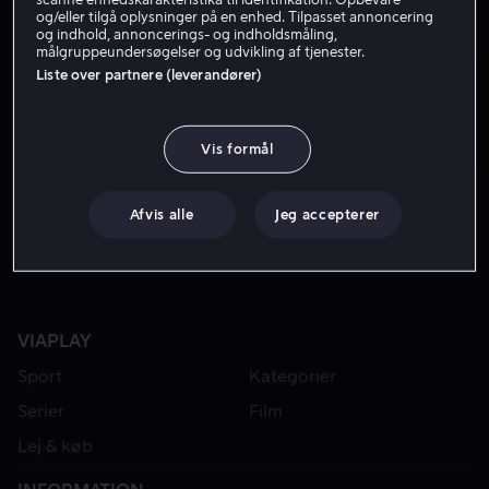
og/eller tilgå oplysninger på en enhed. Tilpasset annoncering
og indhold, annoncerings- og indholdsmåling,
målgruppeundersøgelser og udvikling af tjenester.
Liste over partnere (leverandører)
Vis formål
Fra 59 kr
Fra 49 kr
Afvis alle
Jeg accepterer
VIAPLAY
Sport
Kategorier
Serier
Film
Lej & køb