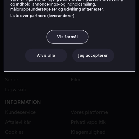
og indhold, annoncerings- og indholdsmåling,
målgruppeundersøgelser og udvikling af tjenester.
Liste over partnere (leverandører)
Vis formål
Afvis alle
Jeg accepterer
VIAPLAY
Sport
Kategorier
Serier
Film
Lej & køb
INFORMATION
Kundeservice
Vores platforme
Aftalevilkår
Privatlivspolitik
Cookies
Klagemulighed