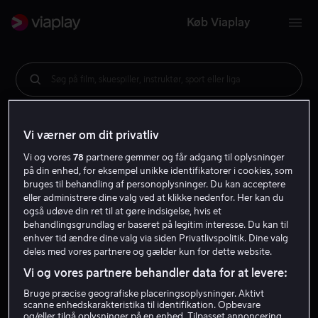
Køb Viaplay
Søg på film, skuespiller, instruktør, sport eller liga
Vi værner om dit privatliv
Vi og vores
78
partnere gemmer og får adgang til oplysninger
på din enhed, for eksempel unikke identifikatorer i cookies, som
bruges til behandling af personoplysninger. Du kan acceptere
eller administrere dine valg ved at klikke nedenfor. Her kan du
også udøve din ret til at gøre indsigelse, hvis et
behandlingsgrundlag er baseret på legitim interesse. Du kan til
enhver tid ændre dine valg via siden Privatlivspolitik. Dine valg
deles med vores partnere og gælder kun for dette website.
Vi og vores partnere behandler data for at levere:
Bruge præcise geografiske placeringsoplysninger. Aktivt
scanne enhedskarakteristika til identifikation. Opbevare
og/eller tilgå oplysninger på en enhed. Tilpasset annoncering