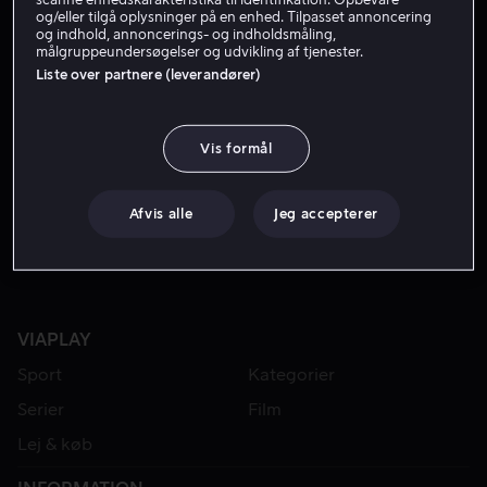
og/eller tilgå oplysninger på en enhed. Tilpasset annoncering
og indhold, annoncerings- og indholdsmåling,
målgruppeundersøgelser og udvikling af tjenester.
Liste over partnere (leverandører)
Vis formål
Fra 49 kr
Lej 49 kr
Afvis alle
Jeg accepterer
VIAPLAY
Sport
Kategorier
Serier
Film
Lej & køb