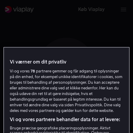
Køb Viaplay
Vi værner om dit privatliv
Z G
Vi og vores
78
partnere gemmer og får adgang til oplysninger
på din enhed, for eksempel unikke identifikatorer i cookies, som
bruges til behandling af personoplysninger. Du kan acceptere
eller administrere dine valg ved at klikke nedenfor. Her kan du
også udøve din ret til at gøre indsigelse, hvis et
behandlingsgrundlag er baseret på legitim interesse. Du kan til
Zac Garred
enhver tid ændre dine valg via siden Privatlivspolitik. Dine valg
deles med vores partnere og gælder kun for dette website.
Vi og vores partnere behandler data for at levere:
Skuespiller
Bruge præcise geografiske placeringsoplysninger. Aktivt
scanne enhedskarakteristika til identifikation. Opbevare