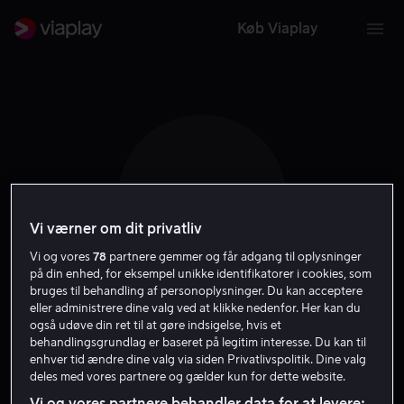
Køb Viaplay
Z Y
Vi værner om dit privatliv
Vi og vores
78
partnere gemmer og får adgang til oplysninger
på din enhed, for eksempel unikke identifikatorer i cookies, som
bruges til behandling af personoplysninger. Du kan acceptere
eller administrere dine valg ved at klikke nedenfor. Her kan du
Zaki Youssef
også udøve din ret til at gøre indsigelse, hvis et
behandlingsgrundlag er baseret på legitim interesse. Du kan til
enhver tid ændre dine valg via siden Privatlivspolitik. Dine valg
Skuespiller
deles med vores partnere og gælder kun for dette website.
Vi og vores partnere behandler data for at levere: