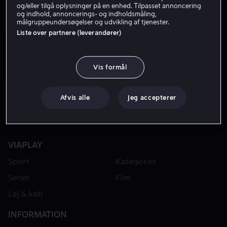
og/eller tilgå oplysninger på en enhed. Tilpasset annoncering
og indhold, annoncerings- og indholdsmåling,
målgruppeundersøgelser og udvikling af tjenester.
Liste over partnere (leverandører)
Vis formål
Afvis alle
Jeg accepterer
VIAPLAY
Sport
Kategorier
Serier
Film
Lej & køb
INFORMATION