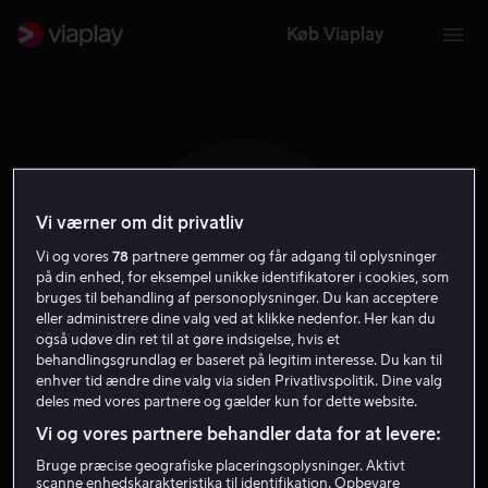
Køb Viaplay
Vi værner om dit privatliv
Z G
Vi og vores
78
partnere gemmer og får adgang til oplysninger
på din enhed, for eksempel unikke identifikatorer i cookies, som
bruges til behandling af personoplysninger. Du kan acceptere
eller administrere dine valg ved at klikke nedenfor. Her kan du
også udøve din ret til at gøre indsigelse, hvis et
behandlingsgrundlag er baseret på legitim interesse. Du kan til
enhver tid ændre dine valg via siden Privatlivspolitik. Dine valg
Zyra Gorecki
deles med vores partnere og gælder kun for dette website.
Vi og vores partnere behandler data for at levere:
Skuespiller
Bruge præcise geografiske placeringsoplysninger. Aktivt
scanne enhedskarakteristika til identifikation. Opbevare