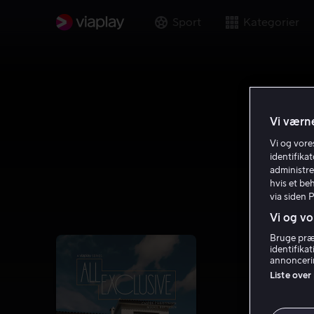
Sport
Kategorier
Vi værne
Vi og vor
identifika
administre
hvis et be
via siden 
Vi og vo
Bruge præc
identifika
annoncerin
Liste over