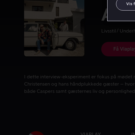
Vis 
All 
Livsstil
Under
Få Viapla
I dette interview-eksperiment er fokus på mødet 
I dette interview-eksperiment er fokus på mødet
Christensen og hans håndplukkede gæster – hvor se
både Caspers samt gæsternes liv og personlighed
VIAPLAY
I