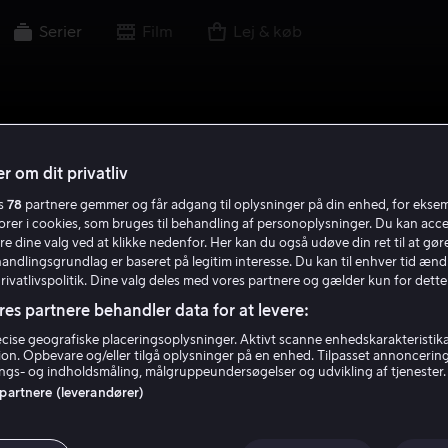
Serier
Film
Lej & køb
r om dit privatliv
es
78
partnere gemmer og får adgang til oplysninger på din enhed, for ekse
torer i cookies, som bruges til behandling af personoplysninger. Du kan acce
re dine valg ved at klikke nedenfor. Her kan du også udøve din ret til at gøre
handlingsgrundlag er baseret på legitim interesse. Du kan til enhver tid ænd
Privatlivspolitik. Dine valg deles med vores partnere og gælder kun for dette
res partnere behandler data for at levere:
ise geografiske placeringsoplysninger. Aktivt scanne enhedskarakteristika 
tion. Opbevare og/eller tilgå oplysninger på en enhed. Tilpasset annoncerin
gs- og indholdsmåling, målgruppeundersøgelser og udvikling af tjenester.
 partnere (leverandører)