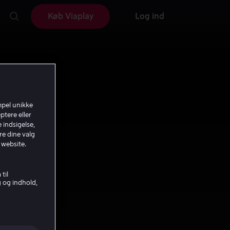
Køb Viaplay
Log ind
mpel unikke
ptere eller
 indsigelse,
re dine valg
 website.
til
g og indhold,