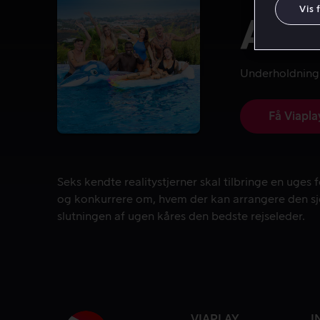
Vis 
All 
Underholdning
Få Viapla
Seks kendte realitystjerner skal tilbringe en uges
Seks kendte realitystjerner skal tilbringe en uges
og konkurrere om, hvem der kan arrangere den sjo
slutningen af ugen kåres den bedste rejseleder.
VIAPLAY
I