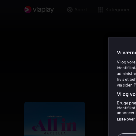
Sport
Kategorier
Vi værne
Vi og vor
identifika
administre
hvis et be
via siden 
Vi og vo
Bruge præc
identifika
annoncerin
Liste over