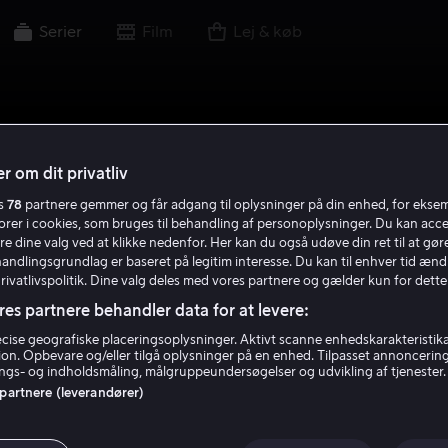
Serier
Film
Lej & køb
r om dit privatliv
es
78
partnere gemmer og får adgang til oplysninger på din enhed, for ekse
torer i cookies, som bruges til behandling af personoplysninger. Du kan acce
re dine valg ved at klikke nedenfor. Her kan du også udøve din ret til at gøre
handlingsgrundlag er baseret på legitim interesse. Du kan til enhver tid ænd
Privatlivspolitik. Dine valg deles med vores partnere og gælder kun for dette
res partnere behandler data for at levere:
ise geografiske placeringsoplysninger. Aktivt scanne enhedskarakteristika 
tion. Opbevare og/eller tilgå oplysninger på en enhed. Tilpasset annoncerin
gs- og indholdsmåling, målgruppeundersøgelser og udvikling af tjenester.
 partnere (leverandører)