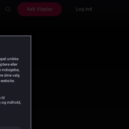
Køb Viaplay
Log ind
mpel unikke
ptere eller
 indsigelse,
re dine valg
 website.
til
g og indhold,